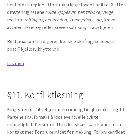
henhold til reglene i forbrukerkjøpsloven kapittel 6 etter
omstendighetene
holde kjøpesummen tilbake
, velge
mellom
retting
og
omlevering
, kreve
prisavslag
, kreve
avtalen hevet og/eller kreve
erstatning
fra selgeren.
Reklamasjon til selgeren bør skje skriftlig. Sendes til
post@kjellesvikhytter.no
Les meir
§11. Konfliktløsning
Klager rettes til selger innen rimelig tid, jf. punkt 9 og 10.
Partene skal forsøke å løse eventuelle tvister i
minnelighet. Dersom dette ikke lykkes, kan kjøperen ta
kontakt med Forbrukerrådet for mekling. Forbrukerrådet