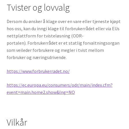
Tvister og lovvalg
Dersom du ønsker å klage over en vare eller tjeneste kjøpt
hos oss, kan du inngi klage til forbrukerrådet eller via EUs
nettplattform for tvisteløsning (ODR-
portalen). Forbrukerrådet er et statlig forvaltningsorgan
som veileder forbrukere og megler i tvist mellom
forbruker og næringsdrivende.
https://www.forbrukerradet.no/
https://ec.europa.eu/consumers/odr/main/index.cfm?
event=main.home2.show&lng=NO
Vilkår