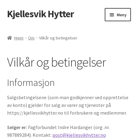
Kjellesvik Hytter
Meny
Hytter
Hjem
Om
Vilkår og betingelser
Min konto
Vilkår og betingelser
Til kassen
Handlekurv
Informasjon
Bookings
Salgsbetingelsene (som man godkjenner ved opprettelse
av konto) gjelder for salg av varer og tjenester på
Om
https://kjellesvikhytter.no til forbrukere og medlemmer.
Vilkår og betingelser
Selger er:
Fagforbundet Indre Hardanger (org .nr.
987889284). Kontakt:
post@kjellesvikhytter.no