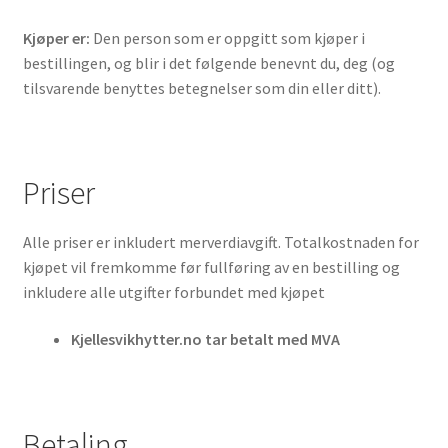
Finne fram
Kjøper er:
Den person som er oppgitt som kjøper i
bestillingen, og blir i det følgende benevnt du, deg (og
Fagforbundet Indre Hardanger
tilsvarende benyttes betegnelser som din eller ditt).
Personvernerklæring
Cookieerklæring (EU)
Priser
Alle priser er inkludert merverdiavgift. Totalkostnaden for
kjøpet vil fremkomme før fullføring av en bestilling og
inkludere alle utgifter forbundet med kjøpet
Kjellesvikhytter.no tar betalt med MVA
Betaling