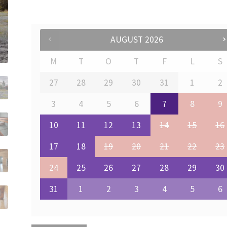
AUGUST
2026
M
T
O
T
F
L
S
27
28
29
30
31
1
2
3
4
5
6
7
8
9
10
11
12
13
14
15
16
17
18
19
20
21
22
23
24
25
26
27
28
29
30
31
1
2
3
4
5
6