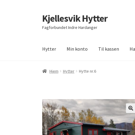
Kjellesvik Hytter
Fagforbundet Indre Hardanger
Hytter
Min konto
Til kassen
Ha
Hjem
Hytter
Hytte nr.6