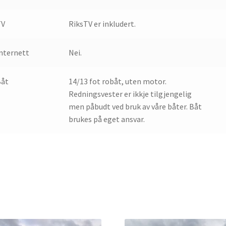
TV
RiksTV er inkludert.
nternett
Nei.
Båt
14/13 fot robåt, uten motor.
Redningsvester er ikkje tilgjengelig
men påbudt ved bruk av våre båter. Båt
brukes på eget ansvar.